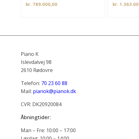
kr.
789.000,00
kr.
1.363.00
Piano K
Islevdalvej 98
2610 Rødovre
Telefon:
70 23 60 88
Mail:
pianok@pianok.dk
CVR: DK20920084
Åbningtider:
Man – Fre: 10:00 – 17:00
Lørdag: 10:00 – 14:00